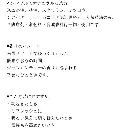
✔︎シンプルでナチュラルな成分
米ぬか油、椿油、スクワラン、ミツロウ、
シアバター（オーガニック認証原料）、天然精油のみ。
＊防腐剤・着色料・合成香料は一切不使用です。
◾️香りのイメージ
南国リゾートでゆっくりとした
優雅なお茶の時間。
ジャスミンティーの香りに包まれる
幸せなひとときです。
◾️こんな時におすすめ
・朝起きたとき
・リフレッシュに
・明るい気分に切り替えたいとき
・気持ちを高めたいとき