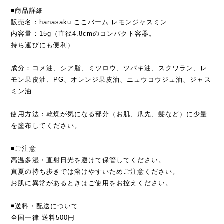
◾️商品詳細
販売名：hanasaku ここバーム レモンジャスミン
内容量：15g（直径4.8cmのコンパクト容器。
持ち運びにも便利）
成分：コメ油、シア脂、ミツロウ、ツバキ油、スクワラン、レ
モン果皮油、PG、オレンジ果皮油、ニュウコウジュ油、ジャス
ミン油
使用方法：乾燥が気になる部分（お肌、爪先、髪など）に少量
を塗布してください。
◾️ご注意
高温多湿・直射日光を避けて保管してください。
真夏の持ち歩きでは溶けやすいためご注意ください。
お肌に異常があるときはご使用をお控えください。
◾️送料・配送について
全国一律 送料500円