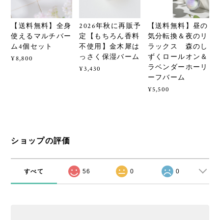
【送料無料】全身
2026年秋に再販予
【送料無料】昼の
使えるマルチバー
定【もちろん香料
気分転換＆夜のリ
ム4個セット
不使用】金木犀は
ラックス 森のし
っさく保湿バーム
ずくロールオン＆
¥8,800
ラベンダーホーリ
¥3,430
ーフバーム
¥5,500
ショップの評価
すべて
56
0
0